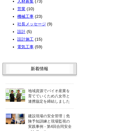
人材募集
(73)
営業
(10)
機械工事
(23)
社長メッセージ
(9)
設計
(5)
設計施工
(15)
電気工事
(59)
新着情報
地域資源でバイオ産業を
育てていくため八女市と
連携協定を締結しました
建設現場の安全管理｜危
険予知訓練と現場監視の
実践事例 - 第4回合同安全