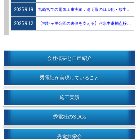
2025.9.19
筥崎宮での電気工事実績：清明殿のLED化・放生会詰所整備・楼門拝殿ライトアップ
2025.9.12
【吉野ヶ里公園の裏側を支える】汚水中継槽点検で育つ現場力 – こんなトコロに秀電社 vol.9 –
会社概要と自己紹介
秀電社が実現していること
施工実績
秀電社のSDGs
秀電共栄会