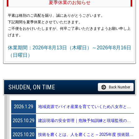
夏季休業のお知らせ
平素は格別のご高配を賜り、誠にありがとうございます。
下記期間を夏季休業とさせていただきます。
ご不便をおかけいたしますが、何卒ご了承いただきますようお願い申し上
げます。
休業期間：2026年8月13日（木曜日）～2026年8月16日
（日曜日）
SHUDEN, ON TIME
Back Number
2026.1.29
地域資源でバイオ産業を育てていくため八女市と連携協定を締結しました
2025.10.29
建設現場の安全管理｜危険予知訓練と現場監視の実践事例 – 第4回合同安全パトロール –
2025.10.20
技術を磨くとは、人を磨くこと – 2025年度 技術競技大会レポート –