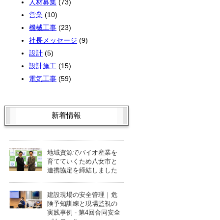
人材募集
(73)
営業
(10)
機械工事
(23)
社長メッセージ
(9)
設計
(5)
設計施工
(15)
電気工事
(59)
新着情報
地域資源でバイオ産業を
育てていくため八女市と
連携協定を締結しました
建設現場の安全管理｜危
険予知訓練と現場監視の
実践事例 - 第4回合同安全