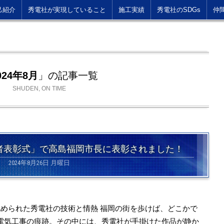
己紹介
秀電社が実現していること
施工実績
秀電社のSDGs
仲
024年8月
」の記事一覧
SHUDEN, ON TIME
者表彰式」で高島福岡市長に表彰されました！
2024年8月26日 月曜日
認められた秀電社の技術と情熱 福岡の街を歩けば、どこかで
電気工事の痕跡。その中には、秀電社が手掛けた作品が静か