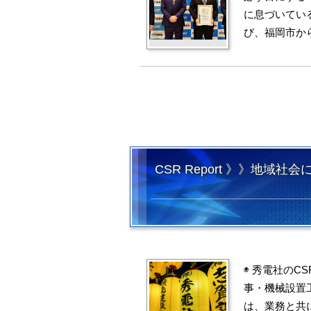
に息づいてい
び、福岡市か
CSR Report 》》地
◉ 秀電社のC
事・機械設置
は、業務と共