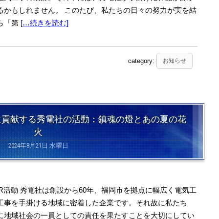
るかもしれません。 このたび、私たちの日々の努力が実を結
ら「第
[…続きを読む]
category:
お知らせ
域社会に貢献する秀電社の活動：鎮魂の燈とあの夏の花
火
2024年8月21日 水曜日
SR活動 秀電社は創設から60年、福岡市を拠点に幅広く電気工
工事を手掛ける地域に密着した企業です。それ故に私たち
に地域社会の一員としての責任を果たすことを大切にしてい