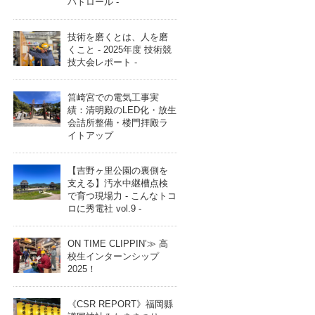
パトロール -
技術を磨くとは、人を磨
くこと - 2025年度 技術競
技大会レポート -
筥崎宮での電気工事実
績：清明殿のLED化・放生
会詰所整備・楼門拝殿ラ
イトアップ
【吉野ヶ里公園の裏側を
支える】汚水中継槽点検
で育つ現場力 - こんなトコ
ロに秀電社 vol.9 -
ON TIME CLIPPIN’≫ 高
校生インターンシップ
2025！
《CSR REPORT》福岡縣