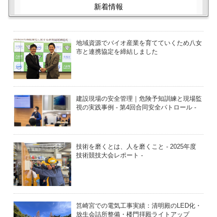
新着情報
地域資源でバイオ産業を育てていくため八女
市と連携協定を締結しました
建設現場の安全管理｜危険予知訓練と現場監
視の実践事例 - 第4回合同安全パトロール -
技術を磨くとは、人を磨くこと - 2025年度
技術競技大会レポート -
筥崎宮での電気工事実績：清明殿のLED化・
放生会詰所整備・楼門拝殿ライトアップ