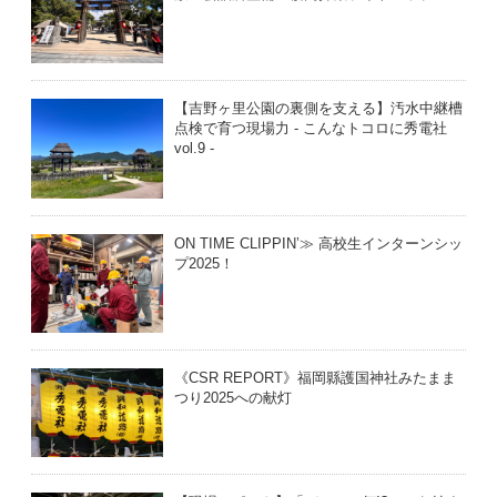
【吉野ヶ里公園の裏側を支える】汚水中継槽
点検で育つ現場力 - こんなトコロに秀電社
vol.9 -
ON TIME CLIPPIN’≫ 高校生インターンシッ
プ2025！
《CSR REPORT》福岡縣護国神社みたまま
つり2025への献灯