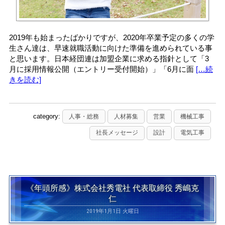
2019年も始まったばかりですが、2020年卒業予定の多くの学
生さん達は、早速就職活動に向けた準備を進められている事
と思います。日本経団連は加盟企業に求める指針として「3
月に採用情報公開（エントリー受付開始）」「6月に面
[…続
きを読む]
category:
人事・総務
人材募集
営業
機械工事
社長メッセージ
設計
電気工事
《年頭所感》株式会社秀電社 代表取締役 秀嶋克
仁
2019年1月1日 火曜日