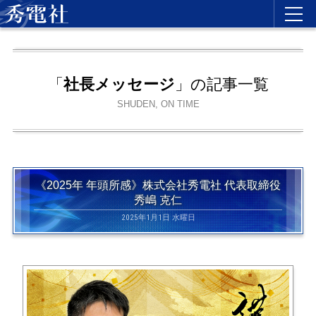
「
社長メッセージ
」の記事一覧
SHUDEN, ON TIME
《2025年 年頭所感》株式会社秀電社 代表取締役
秀嶋 克仁
2025年1月1日 水曜日