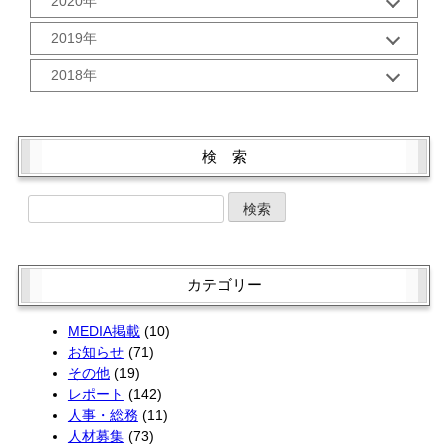
2020年
8月 (2)
6月 (2)
2月 (2)
11月 (2)
9月 (3)
7月 (2)
5月 (2)
12月 (2)
1月 (3)
10月 (2)
2019年
8月 (2)
6月 (2)
4月 (2)
11月 (2)
9月 (5)
6月 (2)
5月 (2)
12月 (3)
3月 (1)
10月 (2)
2018年
8月 (1)
5月 (3)
4月 (2)
11月 (1)
2月 (2)
9月 (1)
7月 (3)
4月 (3)
12月 (3)
3月 (2)
10月 (4)
1月 (2)
8月 (2)
6月 (2)
3月 (4)
11月 (2)
2月 (2)
9月 (1)
7月 (3)
5月 (2)
2月 (2)
10月 (4)
1月 (2)
8月 (3)
検 索
6月 (1)
4月 (4)
1月 (2)
9月 (5)
7月 (1)
5月 (2)
3月 (2)
8月 (1)
6月 (4)
4月 (4)
2月 (2)
7月 (3)
5月 (4)
3月 (2)
1月 (2)
6月 (3)
4月 (4)
2月 (1)
5月 (3)
3月 (2)
1月 (2)
4月 (1)
2月 (2)
カテゴリー
3月 (3)
1月 (2)
2月 (4)
MEDIA掲載
(10)
お知らせ
(71)
その他
(19)
レポート
(142)
人事・総務
(11)
人材募集
(73)