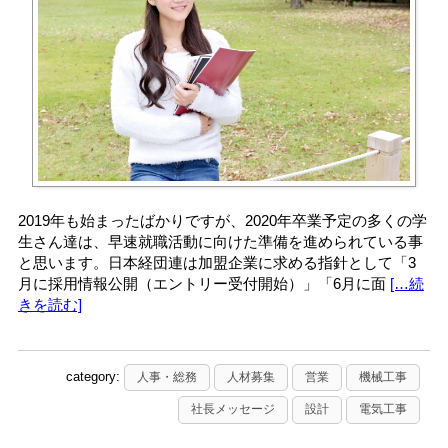
2019年も始まったばかりですが、2020年卒業予定の多くの学
生さん達は、早速就職活動に向けた準備を進められている事
と思います。日本経団連は加盟企業に求める指針として「3
月に採用情報公開（エントリー受付開始）」「6月に面
[…続
きを読む]
category:
人事・総務
人材募集
営業
機械工事
社長メッセージ
設計
電気工事