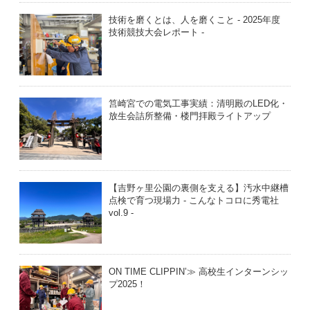
技術を磨くとは、人を磨くこと - 2025年度
技術競技大会レポート -
筥崎宮での電気工事実績：清明殿のLED化・
放生会詰所整備・楼門拝殿ライトアップ
【吉野ヶ里公園の裏側を支える】汚水中継槽
点検で育つ現場力 - こんなトコロに秀電社
vol.9 -
ON TIME CLIPPIN’≫ 高校生インターンシッ
プ2025！