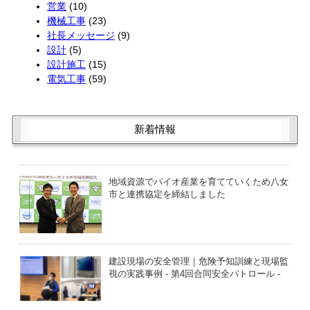
営業
(10)
機械工事
(23)
社長メッセージ
(9)
設計
(5)
設計施工
(15)
電気工事
(59)
新着情報
地域資源でバイオ産業を育てていくため八女
市と連携協定を締結しました
建設現場の安全管理｜危険予知訓練と現場監
視の実践事例 - 第4回合同安全パトロール -