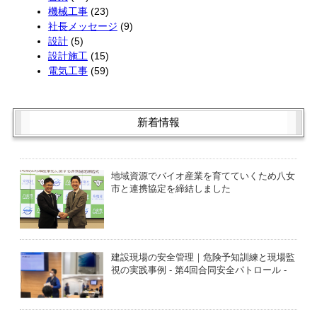
機械工事
(23)
社長メッセージ
(9)
設計
(5)
設計施工
(15)
電気工事
(59)
新着情報
地域資源でバイオ産業を育てていくため八女
市と連携協定を締結しました
建設現場の安全管理｜危険予知訓練と現場監
視の実践事例 - 第4回合同安全パトロール -