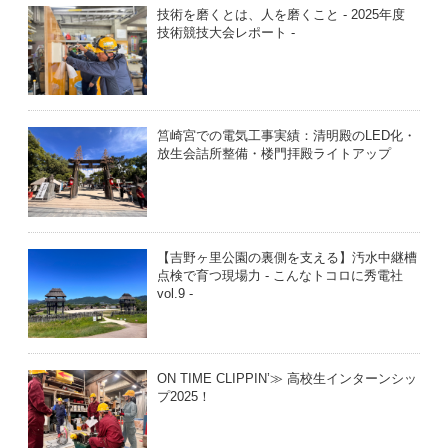
技術を磨くとは、人を磨くこと - 2025年度
技術競技大会レポート -
筥崎宮での電気工事実績：清明殿のLED化・
放生会詰所整備・楼門拝殿ライトアップ
【吉野ヶ里公園の裏側を支える】汚水中継槽
点検で育つ現場力 - こんなトコロに秀電社
vol.9 -
ON TIME CLIPPIN’≫ 高校生インターンシッ
プ2025！