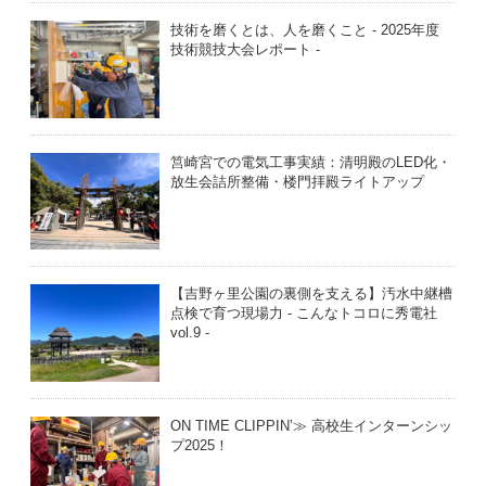
技術を磨くとは、人を磨くこと - 2025年度
技術競技大会レポート -
筥崎宮での電気工事実績：清明殿のLED化・
放生会詰所整備・楼門拝殿ライトアップ
【吉野ヶ里公園の裏側を支える】汚水中継槽
点検で育つ現場力 - こんなトコロに秀電社
vol.9 -
ON TIME CLIPPIN’≫ 高校生インターンシッ
プ2025！