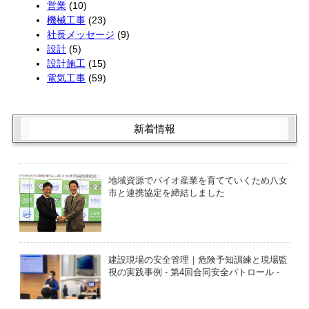
営業
(10)
機械工事
(23)
社長メッセージ
(9)
設計
(5)
設計施工
(15)
電気工事
(59)
新着情報
地域資源でバイオ産業を育てていくため八女
市と連携協定を締結しました
建設現場の安全管理｜危険予知訓練と現場監
視の実践事例 - 第4回合同安全パトロール -