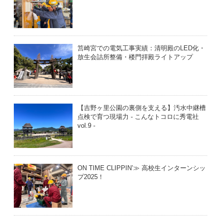
筥崎宮での電気工事実績：清明殿のLED化・
放生会詰所整備・楼門拝殿ライトアップ
【吉野ヶ里公園の裏側を支える】汚水中継槽
点検で育つ現場力 - こんなトコロに秀電社
vol.9 -
ON TIME CLIPPIN’≫ 高校生インターンシッ
プ2025！