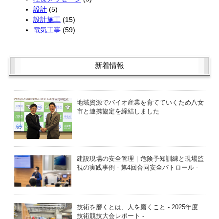
設計
(5)
設計施工
(15)
電気工事
(59)
新着情報
地域資源でバイオ産業を育てていくため八女
市と連携協定を締結しました
建設現場の安全管理｜危険予知訓練と現場監
視の実践事例 - 第4回合同安全パトロール -
技術を磨くとは、人を磨くこと - 2025年度
技術競技大会レポート -