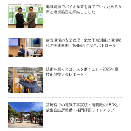
地域資源でバイオ産業を育てていくため八女
市と連携協定を締結しました
建設現場の安全管理｜危険予知訓練と現場監
視の実践事例 - 第4回合同安全パトロール -
技術を磨くとは、人を磨くこと - 2025年度
技術競技大会レポート -
筥崎宮での電気工事実績：清明殿のLED化・
放生会詰所整備・楼門拝殿ライトアップ