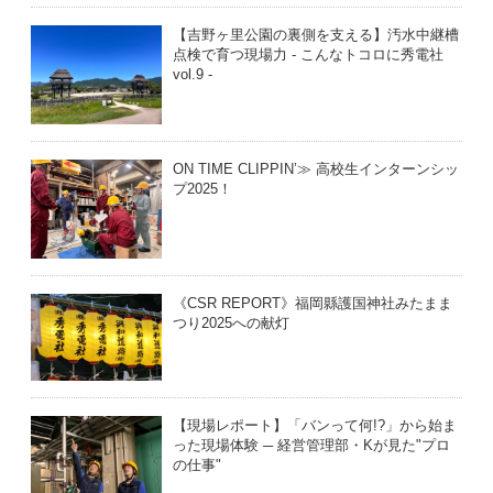
【吉野ヶ里公園の裏側を支える】汚水中継槽
点検で育つ現場力 - こんなトコロに秀電社
vol.9 -
ON TIME CLIPPIN’≫ 高校生インターンシッ
プ2025！
《CSR REPORT》福岡縣護国神社みたまま
つり2025への献灯
【現場レポート】「バンって何!?」から始ま
った現場体験 ─ 経営管理部・Kが見た"プロ
の仕事"