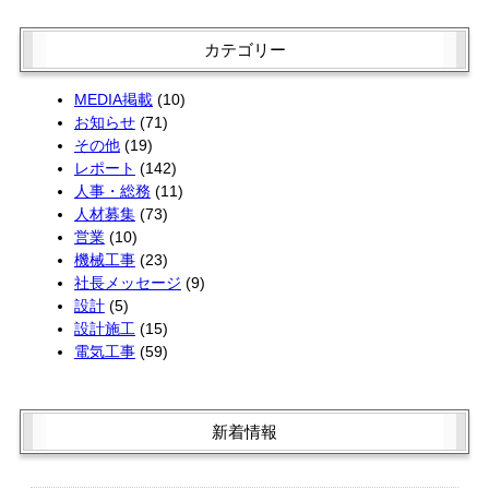
2月 (1)
5月 (3)
3月 (2)
1月 (2)
4月 (1)
2月 (2)
カテゴリー
3月 (3)
1月 (2)
2月 (4)
MEDIA掲載
(10)
お知らせ
(71)
その他
(19)
レポート
(142)
人事・総務
(11)
人材募集
(73)
営業
(10)
機械工事
(23)
社長メッセージ
(9)
設計
(5)
設計施工
(15)
電気工事
(59)
新着情報