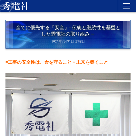
全てに優先する「安全」- 伝統と継続性を基盤と
した秀電社の取り組み –
2024年7月31日 水曜日
◉工事の安全性は、命を守ること＝未来を築くこと