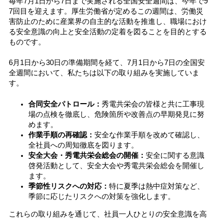
毎年7月1日から7日まで実施される全国安全週間は、今年で9
7回目を迎えます。厚生労働省が定めるこの週間は、労働災
害防止のために産業界の自主的な活動を推進し、職場におけ
る安全意識の向上と安全活動の定着を図ることを目的とする
ものです。
6月1日から30日の準備期間を経て、7月1日から7日の全国安
全週間において、私たちは以下の取り組みを実施していま
す。
合同安全パトロール：
秀電共栄会の皆様と共に工事現
場の点検を徹底し、危険箇所や改善点の早期発見に努
めます。
作業手順の再確認：
安全な作業手順を改めて確認し、
全社員への周知徹底を図ります。
安全大会・秀電共栄会総会の開催：
安全に関する意識
啓発活動として、安全大会や秀電共栄会総会を開催し
ます。
季節性リスクへの対応：
特に夏季は熱中症対策など、
季節に応じたリスクへの対策を強化します。
これらの取り組みを通じて、社員一人ひとりの安全意識を高