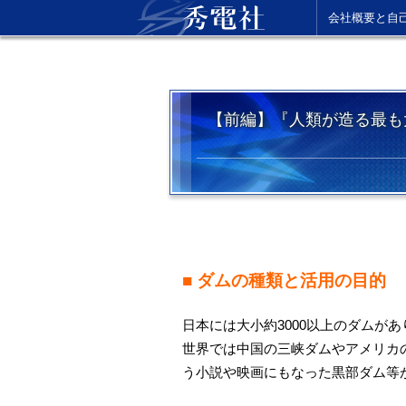
会社概要と自
【前編】『人類が造る最も
■ ダムの種類と活用の目的
日本には大小約3000以上のダムが
世界では中国の三峡ダムやアメリカ
う小説や映画にもなった黒部ダム等