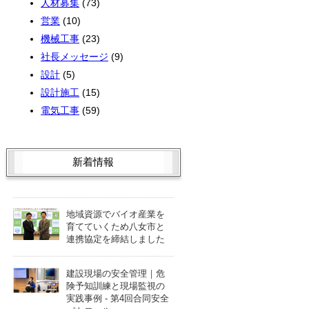
人材募集
(73)
営業
(10)
機械工事
(23)
社長メッセージ
(9)
設計
(5)
設計施工
(15)
電気工事
(59)
新着情報
地域資源でバイオ産業を
育てていくため八女市と
連携協定を締結しました
建設現場の安全管理｜危
険予知訓練と現場監視の
実践事例 - 第4回合同安全