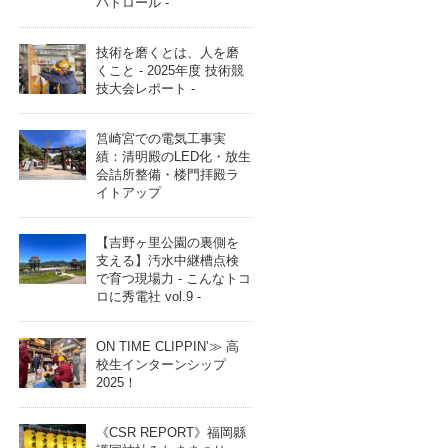
パトロール -
技術を磨くとは、人を磨
くこと - 2025年度 技術競
技大会レポート -
筥崎宮での電気工事実
績：清明殿のLED化・放生
会詰所整備・楼門拝殿ラ
イトアップ
【吉野ヶ里公園の裏側を
支える】汚水中継槽点検
で育つ現場力 - こんなトコ
ロに秀電社 vol.9 -
ON TIME CLIPPIN’≫ 高
校生インターンシップ
2025！
《CSR REPORT》福岡縣