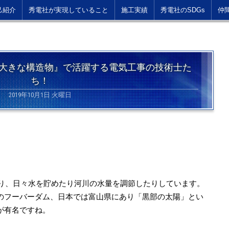
己紹介
秀電社が実現していること
施工実績
秀電社のSDGs
仲
大きな構造物』で活躍する電気工事の技術士た
ち！
2019年10月1日 火曜日
あり、日々水を貯めたり河川の水量を調節したりしています。
のフーバーダム、日本では富山県にあり「黒部の太陽」とい
が有名ですね。