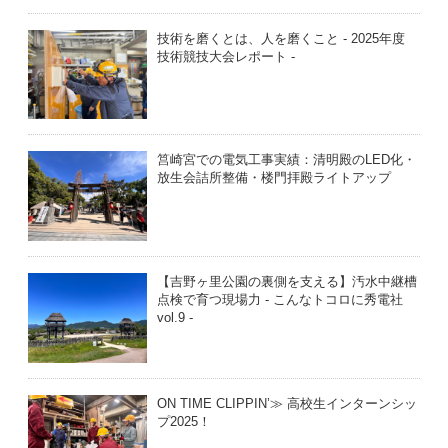
技術を磨くとは、人を磨くこと - 2025年度
技術競技大会レポート -
筥崎宮での電気工事実績：清明殿のLED化・
放生会詰所整備・楼門拝殿ライトアップ
【吉野ヶ里公園の裏側を支える】汚水中継槽
点検で育つ現場力 - こんなトコロに秀電社
vol.9 -
ON TIME CLIPPIN’≫ 高校生インターンシッ
プ2025！