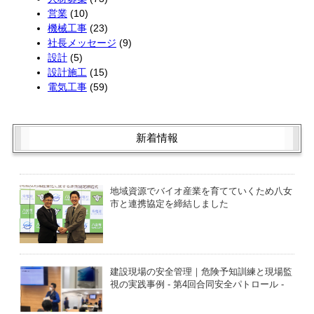
営業
(10)
機械工事
(23)
社長メッセージ
(9)
設計
(5)
設計施工
(15)
電気工事
(59)
新着情報
地域資源でバイオ産業を育てていくため八女
市と連携協定を締結しました
建設現場の安全管理｜危険予知訓練と現場監
視の実践事例 - 第4回合同安全パトロール -