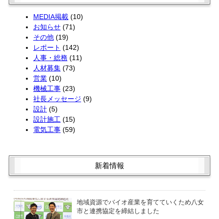
1月 (2)
2月 (4)
MEDIA掲載
(10)
お知らせ
(71)
その他
(19)
レポート
(142)
人事・総務
(11)
人材募集
(73)
営業
(10)
機械工事
(23)
社長メッセージ
(9)
設計
(5)
設計施工
(15)
電気工事
(59)
新着情報
地域資源でバイオ産業を育てていくため八女
市と連携協定を締結しました