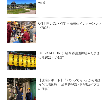
vol.9 -
ON TIME CLIPPIN’≫ 高校生インターンシッ
プ2025！
《CSR REPORT》福岡縣護国神社みたまま
つり2025への献灯
【現場レポート】「バンって何!?」から始ま
った現場体験 ─ 経営管理部・Kが見た"プロ
の仕事"