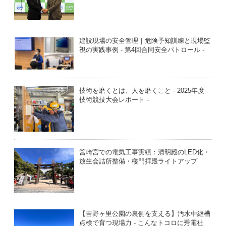
建設現場の安全管理｜危険予知訓練と現場監
視の実践事例 - 第4回合同安全パトロール -
技術を磨くとは、人を磨くこと - 2025年度
技術競技大会レポート -
筥崎宮での電気工事実績：清明殿のLED化・
放生会詰所整備・楼門拝殿ライトアップ
【吉野ヶ里公園の裏側を支える】汚水中継槽
点検で育つ現場力 - こんなトコロに秀電社