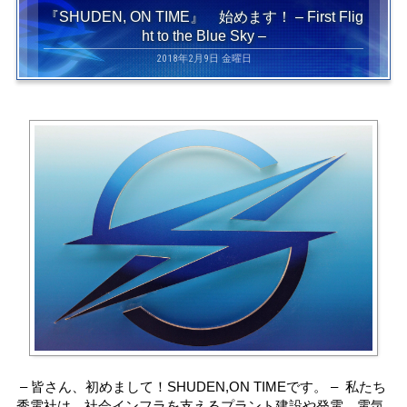
『SHUDEN, ON TIME』 始めます！ – First Flig
ht to the Blue Sky –
2018年2月9日 金曜日
– 皆さん、初めまして！SHUDEN,ON TIMEです。 – 私たち
秀電社は、社会インフラを支えるプラント建設や発電、電気