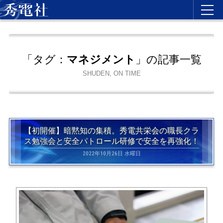
「タグ：
マネジメント
」の記事一覧
SHUDEN, ON TIME
【初開催】暗黙知の集積。秀電共栄会の職長クラ
ス勉強会と安全パトロール研修で安全を再強化！
2022年10月26日 水曜日