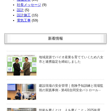
社長メッセージ
(9)
設計
(5)
設計施工
(15)
電気工事
(59)
新着情報
地域資源でバイオ産業を育てていくため八女
市と連携協定を締結しました
建設現場の安全管理｜危険予知訓練と現場監
視の実践事例 - 第4回合同安全パトロール -
技術を磨くとは、人を磨くこと - 2025年度