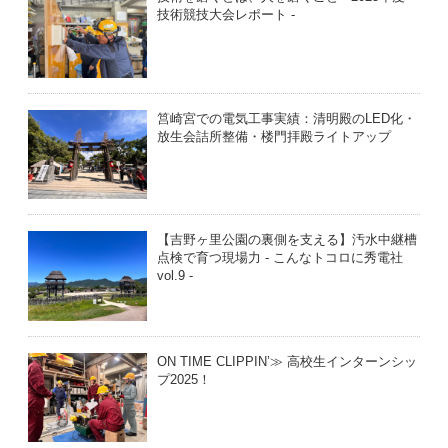
技術競技大会レポート -
筥崎宮での電気工事実績：清明殿のLED化・
放生会詰所整備・楼門拝殿ライトアップ
【吉野ヶ里公園の裏側を支える】汚水中継槽
点検で育つ現場力 - こんなトコロに秀電社
vol.9 -
ON TIME CLIPPIN’≫ 高校生インターンシッ
プ2025！