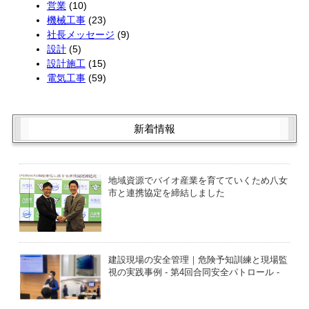
営業
(10)
機械工事
(23)
社長メッセージ
(9)
設計
(5)
設計施工
(15)
電気工事
(59)
新着情報
地域資源でバイオ産業を育てていくため八女
市と連携協定を締結しました
建設現場の安全管理｜危険予知訓練と現場監
視の実践事例 - 第4回合同安全パトロール -