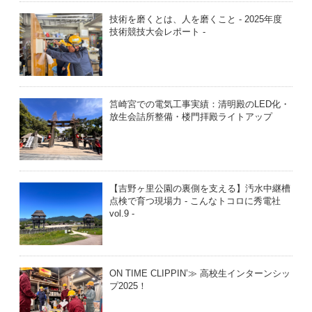
技術を磨くとは、人を磨くこと - 2025年度
技術競技大会レポート -
筥崎宮での電気工事実績：清明殿のLED化・
放生会詰所整備・楼門拝殿ライトアップ
【吉野ヶ里公園の裏側を支える】汚水中継槽
点検で育つ現場力 - こんなトコロに秀電社
vol.9 -
ON TIME CLIPPIN’≫ 高校生インターンシッ
プ2025！