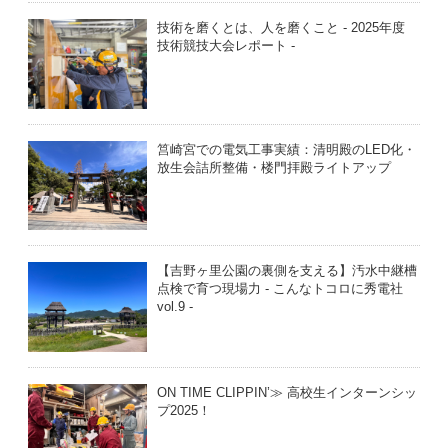
技術を磨くとは、人を磨くこと - 2025年度
技術競技大会レポート -
筥崎宮での電気工事実績：清明殿のLED化・
放生会詰所整備・楼門拝殿ライトアップ
【吉野ヶ里公園の裏側を支える】汚水中継槽
点検で育つ現場力 - こんなトコロに秀電社
vol.9 -
ON TIME CLIPPIN’≫ 高校生インターンシッ
プ2025！