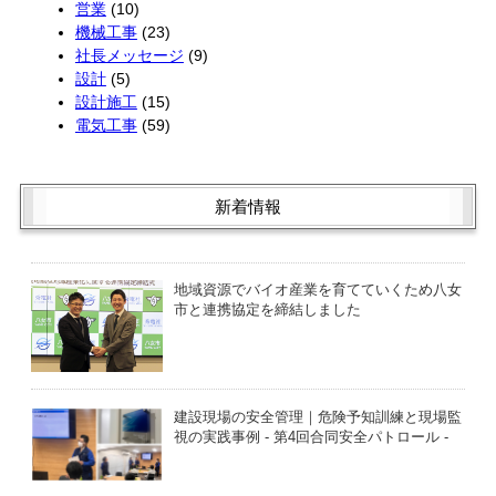
営業
(10)
機械工事
(23)
社長メッセージ
(9)
設計
(5)
設計施工
(15)
電気工事
(59)
新着情報
地域資源でバイオ産業を育てていくため八女
市と連携協定を締結しました
建設現場の安全管理｜危険予知訓練と現場監
視の実践事例 - 第4回合同安全パトロール -