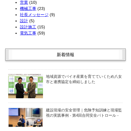
営業
(10)
機械工事
(23)
社長メッセージ
(9)
設計
(5)
設計施工
(15)
電気工事
(59)
新着情報
地域資源でバイオ産業を育てていくため八女
市と連携協定を締結しました
建設現場の安全管理｜危険予知訓練と現場監
視の実践事例 - 第4回合同安全パトロール -