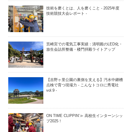
技術を磨くとは、人を磨くこと - 2025年度
技術競技大会レポート -
筥崎宮での電気工事実績：清明殿のLED化・
放生会詰所整備・楼門拝殿ライトアップ
【吉野ヶ里公園の裏側を支える】汚水中継槽
点検で育つ現場力 - こんなトコロに秀電社
vol.9 -
ON TIME CLIPPIN’≫ 高校生インターンシッ
プ2025！