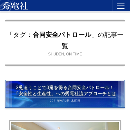
「タグ：
合同安全パトロール
」の記事一
覧
SHUDEN, ON TIME
2兎追うことで3兎を得る合同安全パトロール！
「安全性と生産性」への秀電社流アプローチとは
2021年9月2日 木曜日