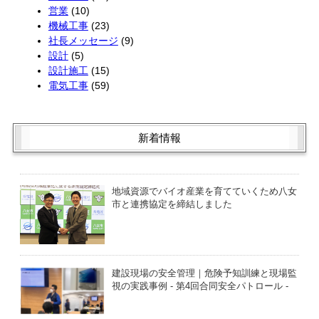
営業
(10)
機械工事
(23)
社長メッセージ
(9)
設計
(5)
設計施工
(15)
電気工事
(59)
新着情報
地域資源でバイオ産業を育てていくため八女
市と連携協定を締結しました
建設現場の安全管理｜危険予知訓練と現場監
視の実践事例 - 第4回合同安全パトロール -