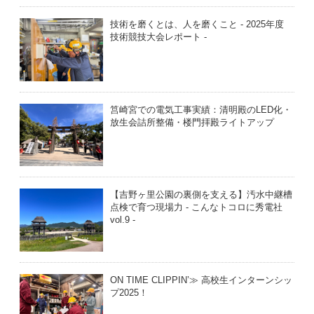
技術を磨くとは、人を磨くこと - 2025年度
技術競技大会レポート -
筥崎宮での電気工事実績：清明殿のLED化・
放生会詰所整備・楼門拝殿ライトアップ
【吉野ヶ里公園の裏側を支える】汚水中継槽
点検で育つ現場力 - こんなトコロに秀電社
vol.9 -
ON TIME CLIPPIN’≫ 高校生インターンシッ
プ2025！