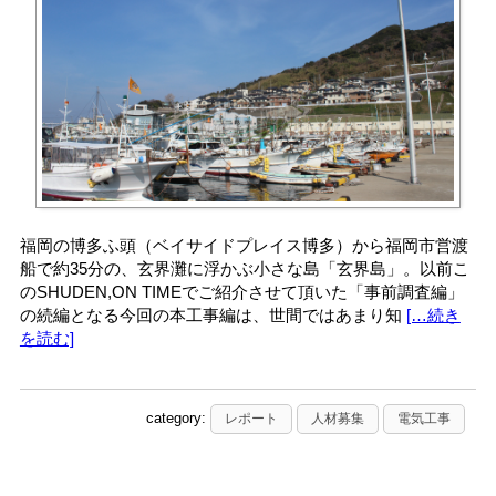
福岡の博多ふ頭（ベイサイドプレイス博多）から福岡市営渡
船で約35分の、玄界灘に浮かぶ小さな島「玄界島」。以前こ
のSHUDEN,ON TIMEでご紹介させて頂いた「事前調査編」
の続編となる今回の本工事編は、世間ではあまり知
[…続き
を読む]
category:
レポート
人材募集
電気工事