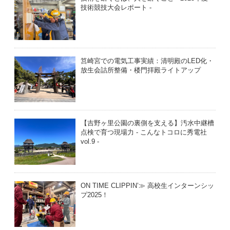
技術競技大会レポート -
筥崎宮での電気工事実績：清明殿のLED化・
放生会詰所整備・楼門拝殿ライトアップ
【吉野ヶ里公園の裏側を支える】汚水中継槽
点検で育つ現場力 - こんなトコロに秀電社
vol.9 -
ON TIME CLIPPIN’≫ 高校生インターンシッ
プ2025！