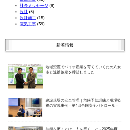
社長メッセージ
(9)
設計
(5)
設計施工
(15)
電気工事
(59)
新着情報
地域資源でバイオ産業を育てていくため八女
市と連携協定を締結しました
建設現場の安全管理｜危険予知訓練と現場監
視の実践事例 - 第4回合同安全パトロール -
技術を磨くとは、人を磨くこと - 2025年度