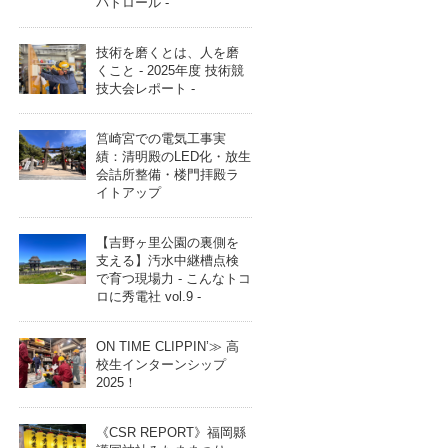
パトロール -
技術を磨くとは、人を磨
くこと - 2025年度 技術競
技大会レポート -
筥崎宮での電気工事実
績：清明殿のLED化・放生
会詰所整備・楼門拝殿ラ
イトアップ
【吉野ヶ里公園の裏側を
支える】汚水中継槽点検
で育つ現場力 - こんなトコ
ロに秀電社 vol.9 -
ON TIME CLIPPIN’≫ 高
校生インターンシップ
2025！
《CSR REPORT》福岡縣