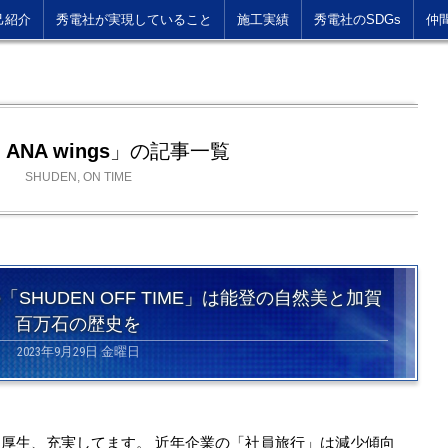
己紹介
秀電社が実現していること
施工実績
秀電社のSDGs
仲
：
ANA wings
」の記事一覧
SHUDEN, ON TIME
SHUDEN OFF TIME」は能登の自然美と加賀
百万石の歴史を
2023年9月29日 金曜日
利厚生、充実してます。 近年企業の「社員旅行」は減少傾向