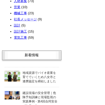
人材募集
(73)
営業
(10)
機械工事
(23)
社長メッセージ
(9)
設計
(5)
設計施工
(15)
電気工事
(59)
新着情報
地域資源でバイオ産業を
育てていくため八女市と
連携協定を締結しました
建設現場の安全管理｜危
険予知訓練と現場監視の
実践事例 - 第4回合同安全