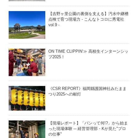
【吉野ヶ里公園の裏側を支える】汚水中継槽
点検で育つ現場力 - こんなトコロに秀電社
vol.9 -
ON TIME CLIPPIN’≫ 高校生インターンシッ
プ2025！
《CSR REPORT》福岡縣護国神社みたまま
つり2025への献灯
【現場レポート】「バンって何!?」から始ま
った現場体験 ─ 経営管理部・Kが見た"プロ
の仕事"