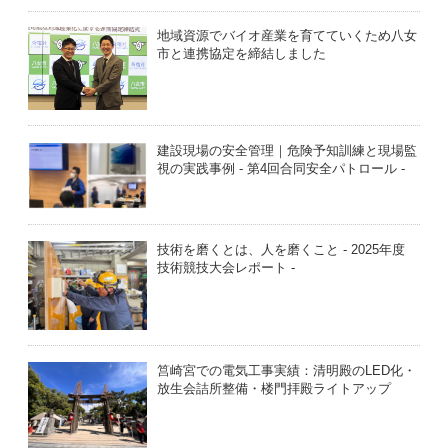
地域資源でバイオ産業を育てていくため八女
市と連携協定を締結しました
建設現場の安全管理｜危険予知訓練と現場監
視の実践事例 - 第4回合同安全パトロール -
技術を磨くとは、人を磨くこと - 2025年度
技術競技大会レポート -
筥崎宮での電気工事実績：清明殿のLED化・
放生会詰所整備・楼門拝殿ライトアップ