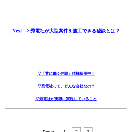
Next ⇒
秀電社が大型案件を施工できる秘訣とは？
▽「共に働く仲間」積極採用中！
▽秀電社って、どんな会社なの？
▽秀電社が実際に実現していること
Page:
1
2
3