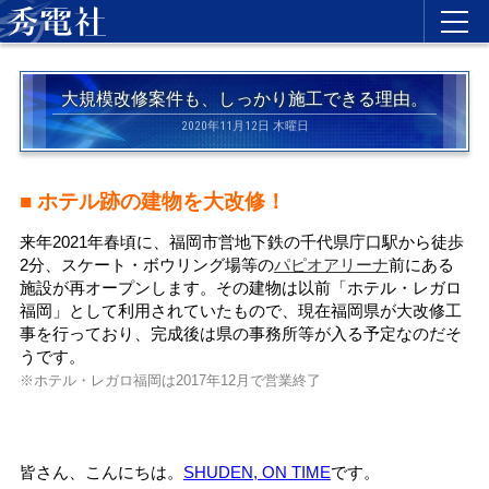
大規模改修案件も、しっかり施工できる理由。
2020年11月12日 木曜日
■ ホテル跡の建物を大改修！
来年2021年春頃に、福岡市営地下鉄の千代県庁口駅から徒歩
2分、スケート・ボウリング場等の
パピオアリーナ
前にある
施設が再オープンします。その建物は以前「ホテル・レガロ
福岡」として利用されていたもので、現在福岡県が大改修工
事を行っており、完成後は県の事務所等が入る予定なのだそ
うです。
※ホテル・レガロ福岡は2017年12月で営業終了
皆さん、こんにちは。
SHUDEN, ON TIME
です。