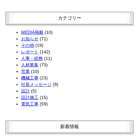
6月 (3)
4月 (4)
2月 (1)
5月 (3)
3月 (2)
1月 (2)
4月 (1)
2月 (2)
カテゴリー
3月 (3)
1月 (2)
2月 (4)
MEDIA掲載
(10)
お知らせ
(71)
その他
(19)
レポート
(142)
人事・総務
(11)
人材募集
(73)
営業
(10)
機械工事
(23)
社長メッセージ
(9)
設計
(5)
設計施工
(15)
電気工事
(59)
新着情報