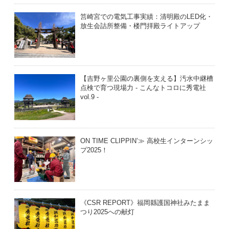
筥崎宮での電気工事実績：清明殿のLED化・
放生会詰所整備・楼門拝殿ライトアップ
【吉野ヶ里公園の裏側を支える】汚水中継槽
点検で育つ現場力 - こんなトコロに秀電社
vol.9 -
ON TIME CLIPPIN’≫ 高校生インターンシッ
プ2025！
《CSR REPORT》福岡縣護国神社みたまま
つり2025への献灯