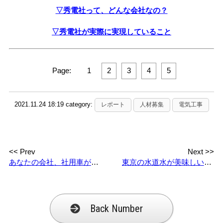
▽秀電社って、どんな会社なの？
▽秀電社が実際に実現していること
Page:
1
2
3
4
5
2021.11.24 18:19 category:
レポート
人材募集
電気工事
<< Prev
Next >>
あなたの会社、社用車が5台以上ありませんか？電気・機械工事「以外」の資格もしっかり取得！
東京の水道水が美味しいって本当？！ – SHUDEN, ON ”TOKYO” TIMES – vol.2
Back Number