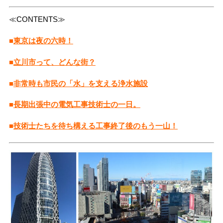
≪CONTENTS≫
■
東京は夜の六時！
■
立川市って、どんな街？
■
非常時も市民の「水」を支える浄水施設
■
長期出張中の電気工事技術士の一日。
■
技術士たちを待ち構える工事終了後のもう一山！