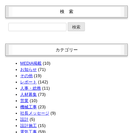
6月 (2)
3月 (4)
11月 (2)
2月 (2)
9月 (1)
7月 (3)
5月 (2)
2月 (2)
10月 (4)
1月 (2)
8月 (3)
検 索
6月 (1)
4月 (4)
1月 (2)
9月 (5)
7月 (1)
5月 (2)
3月 (2)
8月 (1)
6月 (4)
4月 (4)
2月 (2)
7月 (3)
5月 (4)
3月 (2)
1月 (2)
6月 (3)
4月 (4)
2月 (1)
5月 (3)
3月 (2)
1月 (2)
4月 (1)
2月 (2)
カテゴリー
3月 (3)
1月 (2)
2月 (4)
MEDIA掲載
(10)
お知らせ
(71)
その他
(19)
レポート
(142)
人事・総務
(11)
人材募集
(73)
営業
(10)
機械工事
(23)
社長メッセージ
(9)
設計
(5)
設計施工
(15)
電気工事
(59)