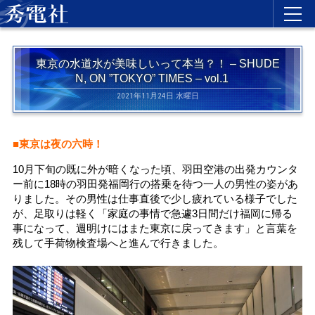
東京の水道水が美味しいって本当？！ – SHUDE
N, ON ”TOKYO” TIMES – vol.1
2021年11月24日 水曜日
■東京は夜の六時！
10月下旬の既に外が暗くなった頃、羽田空港の出発カウンタ
ー前に18時の羽田発福岡行の搭乗を待つ一人の男性の姿があ
りました。その男性は仕事直後で少し疲れている様子でした
が、足取りは軽く「家庭の事情で急遽3日間だけ福岡に帰る
事になって、週明けにはまた東京に戻ってきます」と言葉を
残して手荷物検査場へと進んで行きました。