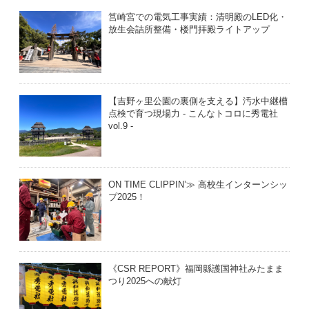
筥崎宮での電気工事実績：清明殿のLED化・
放生会詰所整備・楼門拝殿ライトアップ
【吉野ヶ里公園の裏側を支える】汚水中継槽
点検で育つ現場力 - こんなトコロに秀電社
vol.9 -
ON TIME CLIPPIN’≫ 高校生インターンシッ
プ2025！
《CSR REPORT》福岡縣護国神社みたまま
つり2025への献灯