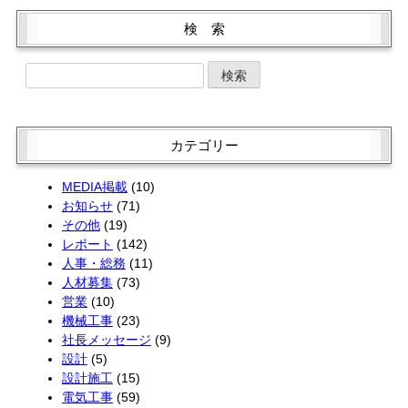
11月 (2)
2月 (2)
9月 (1)
7月 (3)
5月 (2)
2月 (2)
10月 (4)
1月 (2)
8月 (3)
検 索
6月 (1)
4月 (4)
1月 (2)
9月 (5)
7月 (1)
5月 (2)
3月 (2)
8月 (1)
6月 (4)
4月 (4)
2月 (2)
7月 (3)
5月 (4)
3月 (2)
1月 (2)
6月 (3)
4月 (4)
2月 (1)
5月 (3)
3月 (2)
1月 (2)
4月 (1)
2月 (2)
カテゴリー
3月 (3)
1月 (2)
2月 (4)
MEDIA掲載
(10)
お知らせ
(71)
その他
(19)
レポート
(142)
人事・総務
(11)
人材募集
(73)
営業
(10)
機械工事
(23)
社長メッセージ
(9)
設計
(5)
設計施工
(15)
電気工事
(59)