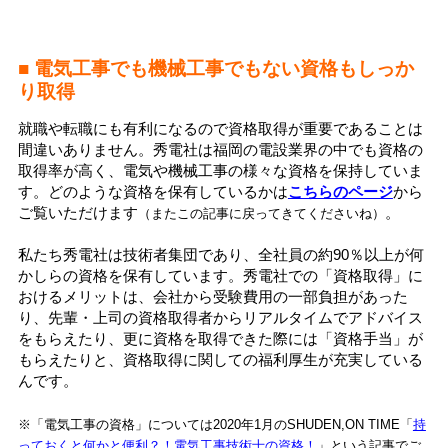
■ 電気工事でも機械工事でもない資格もしっか
り取得
就職や転職にも有利になるので資格取得が重要であることは
間違いありません。秀電社は福岡の電設業界の中でも資格の
取得率が高く、電気や機械工事の様々な資格を保持していま
す。どのような資格を保有しているかは
こちらのページ
から
ご覧いただけます
。
（またこの記事に戻ってきてくださいね）
私たち秀電社は技術者集団であり、全社員の約90％以上が何
かしらの資格を保有しています。秀電社での「資格取得」に
おけるメリットは、会社から受験費用の一部負担があった
り、先輩・上司の資格取得者からリアルタイムでアドバイス
をもらえたり、更に資格を取得できた際には「資格手当」が
もらえたりと、資格取得に関しての福利厚生が充実している
んです。
※「電気工事の資格」については2020年1月のSHUDEN,ON TIME「
持
っておくと何かと便利？！電気工事技術士の資格！
」という記事でご