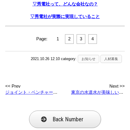
▽秀電社って、どんな会社なの？
▽秀電社が実際に実現していること
Page:
1
2
3
4
2021.10.26 12:10 category:
お知らせ
人材募集
<< Prev
Next >>
ジョイント・ベンチャーで行われる福岡の一大事業 ～こんなトコロに秀電社vol.8 序 ～
東京の水道水が美味しいって本当？！ – SHUDEN, ON ”TOKYO” TIMES – vol.1
Back Number