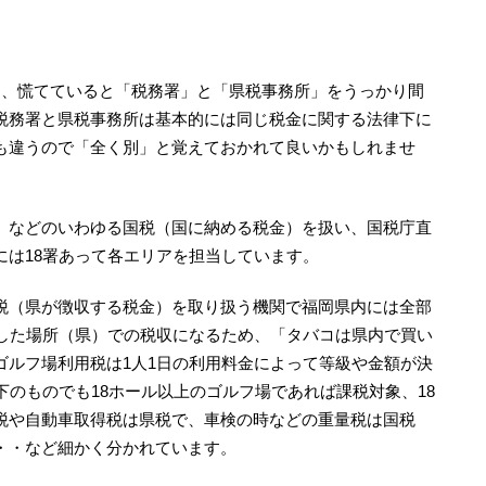
り、慌てていると「税務署」と「県税事務所」をうっかり間
税務署と県税事務所は基本的には同じ税金に関する法律下に
も違うので「全く別」と覚えておかれて良いかもしれませ
」などのいわゆる国税（国に納める税金）を扱い、国税庁直
には18署あって各エリアを担当しています。
税（県が徴収する税金）を取り扱う機関で福岡県内には全部
入した場所（県）での税収になるため、「タバコは県内で買い
ゴルフ場利用税は1人1日の利用料金によって等級や金額が決
円以下のものでも18ホール以上のゴルフ場であれば課税対象、18
税や自動車取得税は県税で、車検の時などの重量税は国税
・・など細かく分かれています。