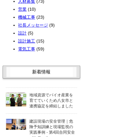
人材募集
(73)
営業
(10)
機械工事
(23)
社長メッセージ
(9)
設計
(5)
設計施工
(15)
電気工事
(59)
新着情報
地域資源でバイオ産業を
育てていくため八女市と
連携協定を締結しました
建設現場の安全管理｜危
険予知訓練と現場監視の
実践事例 - 第4回合同安全