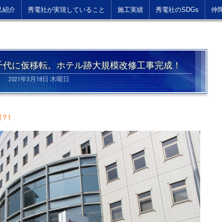
己紹介
秀電社が実現していること
施工実績
秀電社のSDGs
仲
千代に仮移転。ホテル跡大規模改修工事完成！
2021年3月18日 木曜日
？!