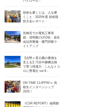
パトロール -
技術を磨くとは、人を磨
くこと - 2025年度 技術競
技大会レポート -
筥崎宮での電気工事実
績：清明殿のLED化・放生
会詰所整備・楼門拝殿ラ
イトアップ
【吉野ヶ里公園の裏側を
支える】汚水中継槽点検
で育つ現場力 - こんなトコ
ロに秀電社 vol.9 -
ON TIME CLIPPIN’≫ 高
校生インターンシップ
2025！
《CSR REPORT》福岡縣