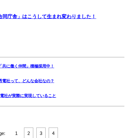
合同庁舎」はこうして生まれ変わりました！
「共に働く仲間」積極採用中！
秀電社って、どんな会社なの？
秀電社が実際に実現していること
ge:
1
2
3
4